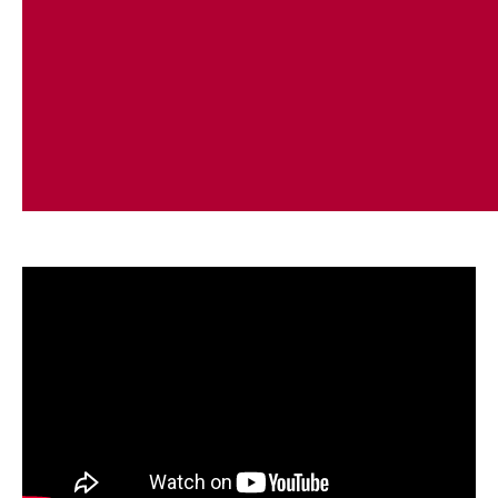
saubere Schnitte bei jedem Haartyp.
LOW NOISE:
Super leicht und leise. Nur 135 g für gelenkschonendes
Arbeiten.
INCLUSIVE:
Ladestation, Reinigungsbürste, Öl.