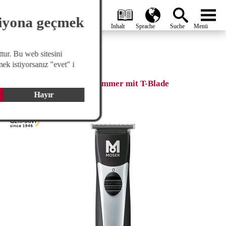
search
Global
menu
siyona geçmek
tur. Bu web sitesini
ek istiyorsanız "evet" i
T-CUT
Professioneller Akku Trimmer mit T-Blade
Hayır