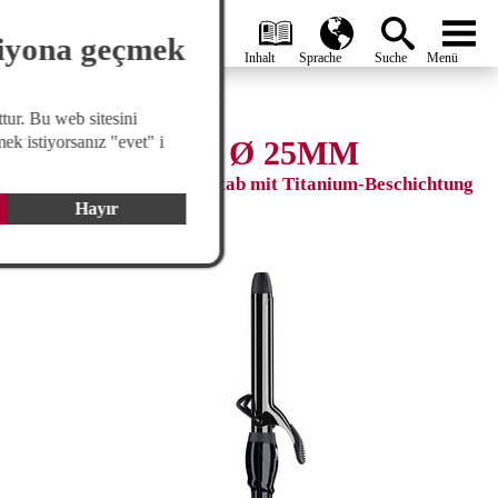
search
Global
menu
siyona geçmek
tur. Bu web sitesini
ek istiyorsanız "evet" i
TITANCURL Ø 25MM
Professioneller Lockenstab mit Titanium-Beschichtung
Hayır