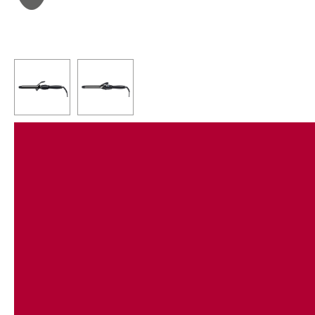
EXCLUSIVE:
Schonendes Styling für glänzende Locken voller Sprungkraft
dank exklusiver Titanium Beschichtung.
PROFESSIONAL:
Einfaches Einstellen auf die optimale Stylingtemperatur (80°C –
210°C) durch LCD-Display.
COOL:
Isolierte und drehbare Sicherheitsspitze für mehr Komfort.
Praktischer Ablageständer.