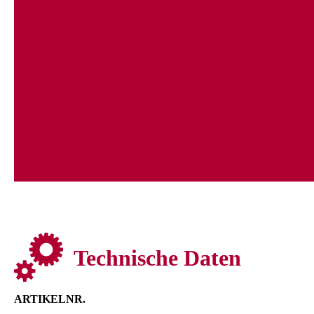
SAFE:
Automatische Sicherheitsabschaltung nach 60 Minuten.
CABLE:
2,7 m Profikabel mit Verdrehsicherung.
Erhältlich in den Größen:
19 mm: 4443-0050 | EAN: 4015110017943
25 mm: 4444-0050 |
EAN: 4015110017950
32 mm: 4445-0050 | EAN:
4015110017967
Technische Daten
ARTIKELNR.