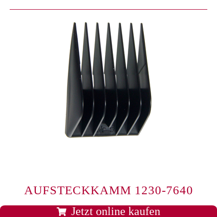
AUFSTECKKAMM 1230-7640
Jetzt online kaufen
Kunststoff-Aufsteckkamm 19 mm #5