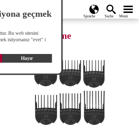
search
Global
menu
siyona geçmek
tur. Bu web sitesini
Aufsteckkämme
ek istiyorsanız "evet" i
Hayır