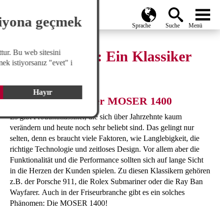
search
Global
menu
siyona geçmek
tur. Bu web sitesini
MOSER 1400: Ein Klassiker
ek istiyorsanız "evet" i
wird 60!
Hayır
Die Erfolgsstory der MOSER 1400
Es gibt Produktklassiker, die sich über Jahrzehnte kaum
verändern und heute noch sehr beliebt sind. Das gelingt nur
selten, denn es braucht viele Faktoren, wie Langlebigkeit, die
richtige Technologie und zeitloses Design. Vor allem aber die
Funktionalität und die Performance sollten sich auf lange Sicht
in die Herzen der Kunden spielen. Zu diesen Klassikern gehören
z.B. der Porsche 911, die Rolex Submariner oder die Ray Ban
Wayfarer. Auch in der Friseurbranche gibt es ein solches
Phänomen: Die MOSER 1400!