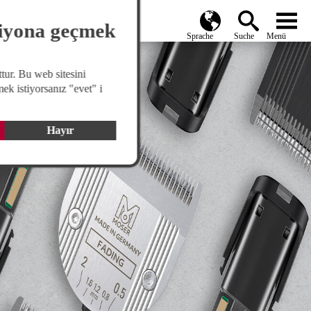
search
Global
menu
siyona geçmek
tur. Bu web sitesini
ek istiyorsanız "evet" i
Hayır