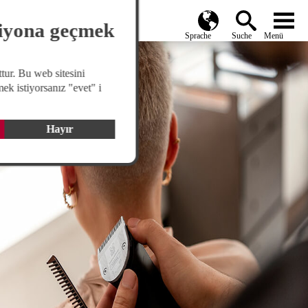
search
Global
menu
siyona geçmek
tur. Bu web sitesini
ek istiyorsanız "evet" i
Hayır