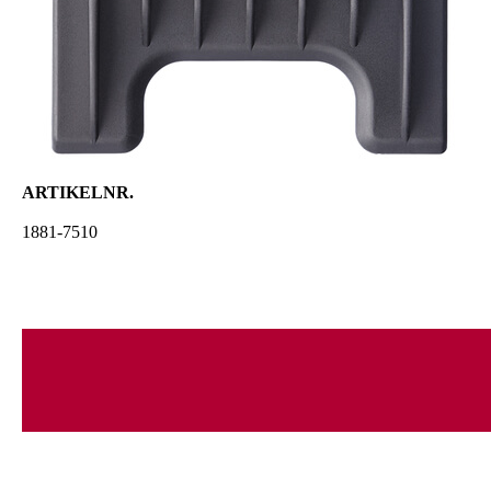
ARTIKELNR.
1881-7510
Passend für Chrom2Style, ChromStylePro, Li+Pro2, GenioPro,
NEO