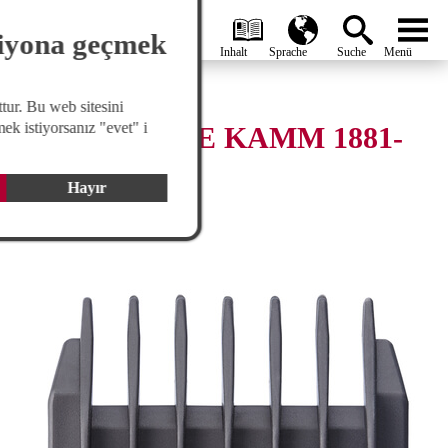
search
Global
menu
siyona geçmek
tur. Bu web sitesini
ek istiyorsanız "evet" i
AUFSCHIEBE KAMM 1881-
7510
Hayır
Aufschiebe kamm 2 mm