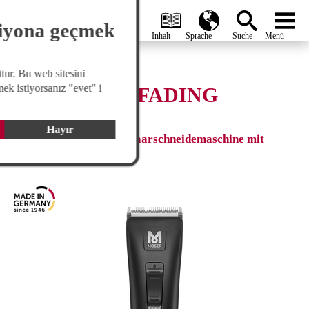
search
Global
menu
siyona geçmek
tur. Bu web sitesini
ek istiyorsanız "evet" i
GENIO PRO FADING
EDITION
Hayır
Professionelle Fading Haarschneidemaschine mit
Wechselakku