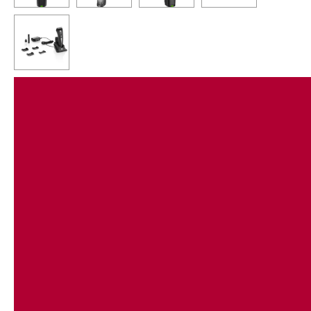
FADING BLADE:
Innovatives Fading Blade „Made in Germany“ mit integrierter
Schnittlängenverstellung 0,5 – 2 mm. Ideal für hautnahe, präzise
Schnitte.
QUICK CHANGE:
Leicht abnehmbarer Schneidsatz für einfache Reinigung und
schnelles Wechseln zu allen optional erhältlichen Moser
Schneidsätzen.
NON STOP POWER:
Neueste Lithium-Ionen-Technology verpackt in zwei Power-
Akkupacks mit jeweils 105 min Laufzeit und Schnellladung
innerhalb 80 min. Für eine dreimal längere Akkulebensdauer