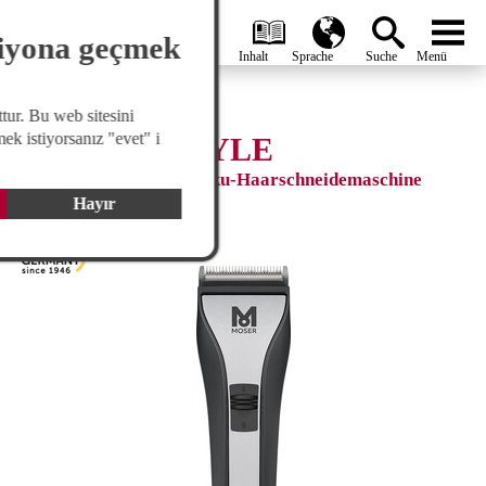
search
Global
menu
siyona geçmek
tur. Bu web sitesini
ek istiyorsanız "evet" i
CHROM2STYLE
Professionelle Netz-/Akku-Haarschneidemaschine
Hayır