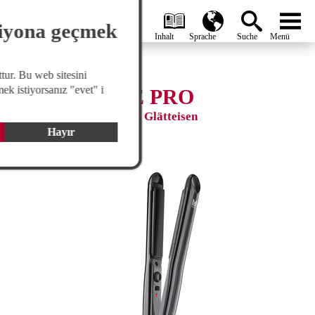
search
Global
menu
siyona geçmek
tur. Bu web sitesini
ek istiyorsanız "evet" i
CERASTYLE PRO
Professionelles Keramik Glätteisen
Hayır