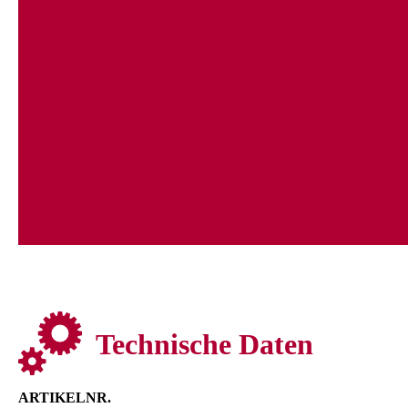
Wellen und perfekt glatte Haare.
EASY:
Stufenlos einstellbare Temperatur von 150°C – 230°C und
LED-Kontrollanzeige.
QUICK:
Super schnelles Aufheizen in nur 30 Sekunden.
CABLE:
2,8 m Profikabel mit Verdrehsicherung und Aufhängeöse.
Technische Daten
ARTIKELNR.