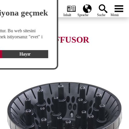
search
Global
menu
siyona geçmek
tur. Bu web sitesini
ek istiyorsanız "evet" i
STYLINGDIFFUSOR
EDITION
Hayır
passend für Edition.